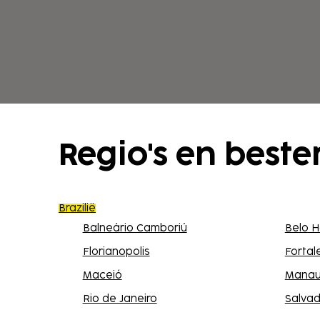
Regio's en bes
Brazilië
Balneário Camboriú
Belo H
Florianopolis
Fortal
Maceió
Manau
Rio de Janeiro
Salvad