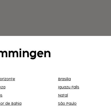
temmingen
orizonte
Brasilia
eza
Iguazu Falls
s
Natal
or de Bahia
São Paulo