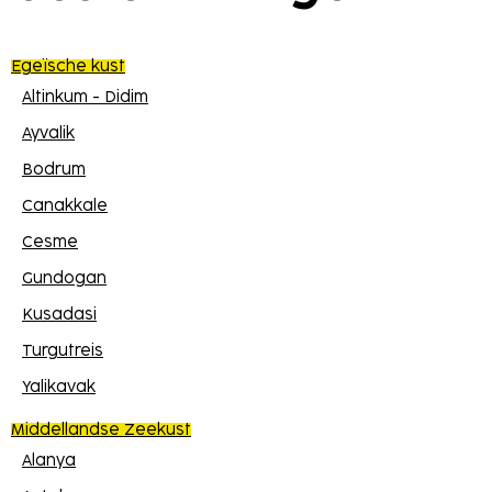
Egeïsche kust
Altinkum - Didim
Ayvalik
Bodrum
Canakkale
Cesme
Gundogan
Kusadasi
Turgutreis
Yalikavak
Middellandse Zeekust
Alanya