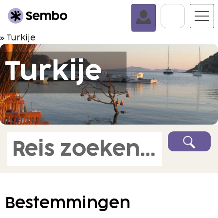
Naar De
» Turkije
Turkije
Reis zoeken en boeken
Bestemmingen