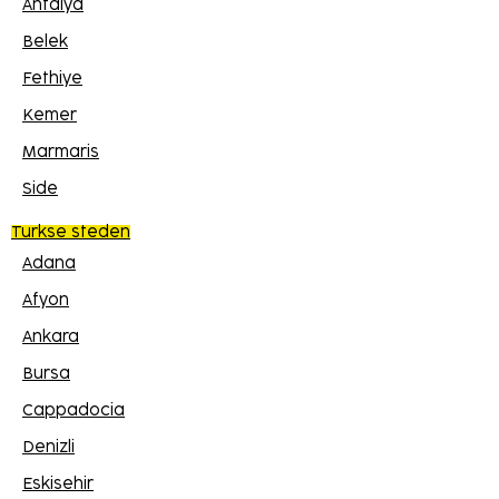
Antalya
Belek
Fethiye
Kemer
Marmaris
Side
Turkse steden
Adana
Afyon
Ankara
Bursa
Cappadocia
Denizli
Eskisehir