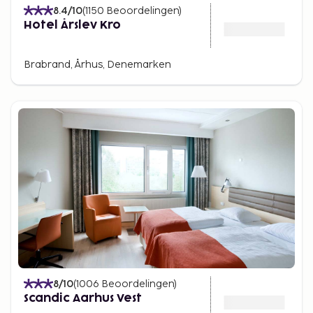
8.4
/10
(
1150
Beoordelingen
)
Hotel Årslev Kro
Brabrand, Århus, Denemarken
8
/10
(
1006
Beoordelingen
)
Scandic Aarhus Vest