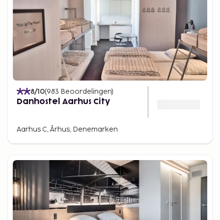
8
/10
(
983
Beoordelingen
)
Danhostel Aarhus City
Aarhus C, Århus, Denemarken