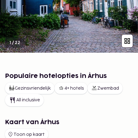
1
/
22
Populaire hotelopties in Århus
Gezinsvriendelijk
4+ hotels
Zwembad
All inclusive
Kaart van Århus
Toon op kaart