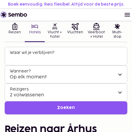
Boek eenvoudig. Reis flexibel. Altijd voor de beste prijs.
Reizen
Hotels
Vlucht +
Vluchten
Veerboot
Multi-
hotel
+ Hotel
stop
Waar wil je verblijven?
Wanneer?
Op elk moment
Reizigers
2 volwassenen
Zoeken
Reizen naar Århus