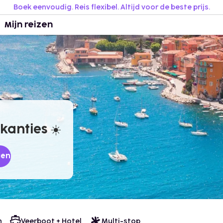
Boek eenvoudig. Reis flexibel. Altijd voor de beste prijs.
Mijn reizen
anties ☀️
gen
n
Veerboot + Hotel
Multi-stop