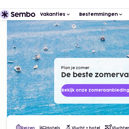
Vakanties
Bestemmingen
Plan je zomer
De beste zomervak
Bekijk onze zomeraanbiedin
Reizen
Hotels
Vlucht + hotel
Vluchte