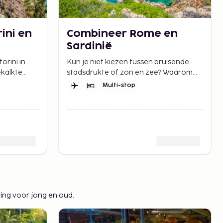
ini en
Combineer Rome en
Sardinië
rini in
Kun je niet kiezen tussen bruisende
ekalkte
stadsdrukte of zon en zee? Waarom
kiezen als je het beste van beide kunt
Multi-stop
an
krijgen.
 eilanden.
ing voor jong en oud.