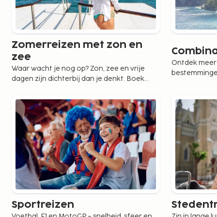
Zomerreizen met zon en
Combina
zee
Ontdek meer 
Waar wacht je nog op? Zon, zee en vrije
bestemmingen 
dagen zijn dichterbij dan je denkt. Boek
vandaag en begin met aftellen.
Sportreizen
Stedentr
Voetbal, F1 en MotoGP – snelheid, sfeer en
Zin in lange 