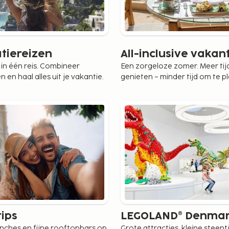
tiereizen
All-inclusive vakant
in één reis. Combineer
Een zorgeloze zomer. Meer tij
en haal alles uit je vakantie.
genieten – minder tijd om te p
ips
LEGOLAND® Denma
lunches en fijne rooftopbars op
Grote attracties, kleine steen