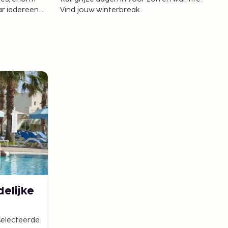
aar iedereen
Vind jouw winterbreak.
elijke
selecteerde