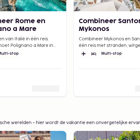
neer Rome en
Combineer Santor
ano a Mare
Mykonos
 van Italië in één reis.
Combineer Mykonos en Santo
et Polignano a Mare in
één reis met stranden, witg
hak van Italië, met stad en
dorpjes en iconische
Multi-stop
Multi-stop
en mooie balans.
zonsondergangen – twee v
Griekenlands meest geliefde
he werelden – hier wordt de vakantie een onvergetelijke ervar