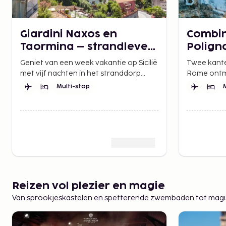
Giardini Naxos en
Combi
Taormina – strandleven
Polign
en stadscharme op
Geniet van een week vakantie op Sicilië
Twee kanten
Sicilië
met vijf nachten in het stranddorp
Rome ontmo
Giardini Naxos en twee in het
Apulië, de 
Multi-stop
historische Taormina.
strand in e
Reizen vol plezier en magie
Van sprookjeskastelen en spetterende zwembaden tot magisc