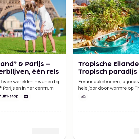
and® & Parijs –
Tropische Eiland
rblijven, één reis
Tropisch paradijs 
Berlijn
twee werelden – wonen bij
Ervaar palmbomen, lagunes
 Parijs en in het centrum
hele jaar door warmte op Tr
Een reis vol magie, plezier,
Islands – Europa's grootste
Multi-stop
 en iconische ervaringen.
resort, slechts een uur ten 
Berlijn.