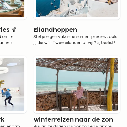
ies 🍹
Eilandhoppen
d om te
Stel je eigen vakantie samen, precies zoals
lannen.
jij die wilt. Twee eilanden of vijf? Jij beslist!
rk
Winterreizen naar de zon
tjes, enorm
Ruil grijze dagen in voor zon en warmte.