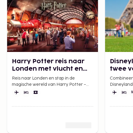
Harry Potter reis naar
Disneyl
Londen met vlucht en
twee ve
hotel
Reis naar Londen en stap in de
Combineer 
magische wereld van Harry Potter –
Disneyland®
bezoek Warner Bros. Studios en
van Parijs. 
ontdek de iconische filmlocaties.
stadsleven