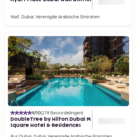
Naif, Dubai, Verenigde Arabische Emiraten
9
/10
(
278
Beoordelingen
)
DoubleTree by Hilton Dubai M
Square Hotel & Residences
Bur Dubai, Dubai, Verenigde Arabische Emiraten