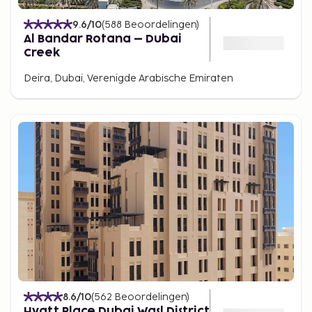
9.6
/10
(
588
Beoordelingen
)
Al Bandar Rotana – Dubai
Creek
Deira, Dubai, Verenigde Arabische Emiraten
8.6
/10
(
562
Beoordelingen
)
Hyatt Place Dubai Wasl District