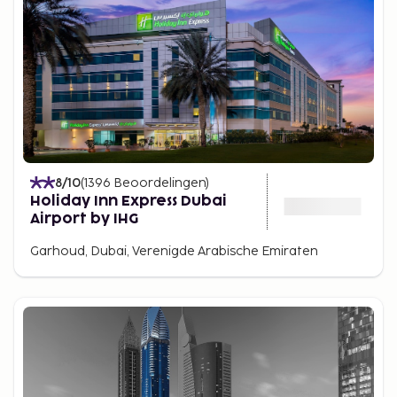
8
/10
(
1396
Beoordelingen
)
Holiday Inn Express Dubai
Airport by IHG
Garhoud, Dubai, Verenigde Arabische Emiraten