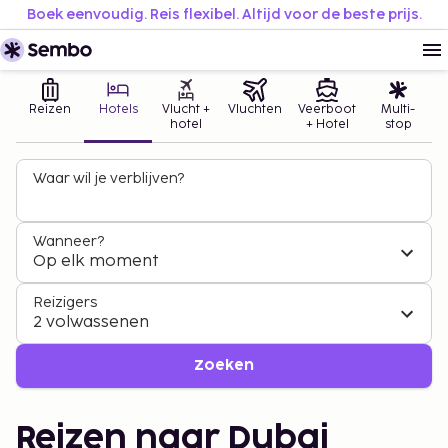
Boek eenvoudig. Reis flexibel. Altijd voor de beste prijs.
Reizen
Hotels
Vlucht +
Vluchten
Veerboot
Multi-
hotel
+ Hotel
stop
Waar wil je verblijven?
Wanneer?
Op elk moment
Reizigers
2 volwassenen
Zoeken
Reizen naar Dubai