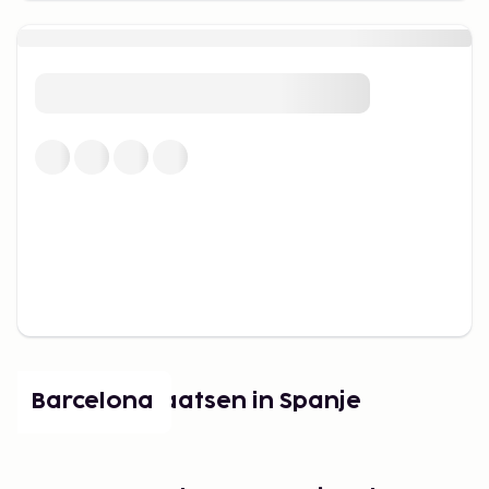
Populaire plaatsen in Spanje
Barcelona