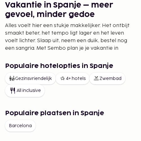
Vakantie in Spanje – meer
gevoel, minder gedoe
Alles voelt hier een stukje makkelijker. Het ontbijt
smaakt beter, het tempo ligt lager en het leven
voelt lichter. Slaap uit, neem een duik, bestel nog
een sangria. Met Sembo plan je je vakantie in
Spanje precies zoals jij wilt – zonder stress en met
alle vrijheid.
Populaire hotelopties in Spanje
Combinatiereizen in Spanje
Gezinsvriendelijk
4+ hotels
Zwembad
Waarom kiezen als je ook alles kunt hebben? Een
All inclusive
combinatiereis in Spanje is perfect voor wie meer
wil beleven in één vakantie. Begin bijvoorbeeld in
Barcelona met tapas, cultuur en stadsleven, en sluit
Populaire plaatsen in Spanje
de week af op Mallorca met zon en zeebries. Of
combineer Andalusië met Madrid en ervaar het
Barcelona
verschil tussen het relaxte kustleven en de
bruisende stad. Met Sembo stel je je reis zelf samen