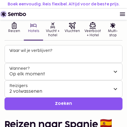
Boek eenvoudig. Reis flexibel. Altijd voor de beste prijs.
Reizen
Hotels
Vlucht +
Vluchten
Veerboot
Multi-
hotel
+ Hotel
stop
Waar wil je verblijven?
Wanneer?
Op elk moment
Reizigers
2 volwassenen
Zoeken
Reizen naar Spanje