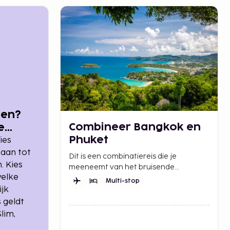
ssen?
Combineer Bangkok en
e
Phuket
ies
 aan tot
Dit is een combinatiereis die je
. Kies
meeneemt van het bruisende
welke
stadsleven van Bangkok naar de
Multi-stop
prachtige stranden en ontspannen
ijk
sfeer van Phuket.
 geldt
lim,