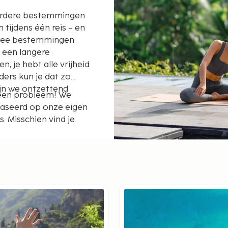
erdere bestemmingen
ijdens één reis – en
 twee bestemmingen
f een langere
 je hebt alle vrijheid
ders kun je dat zo
ijn we ontzettend
Geen probleem! We
baseerd op onze eigen
. Misschien vind je
e helemaal zelf je
lfde reis naar twee of