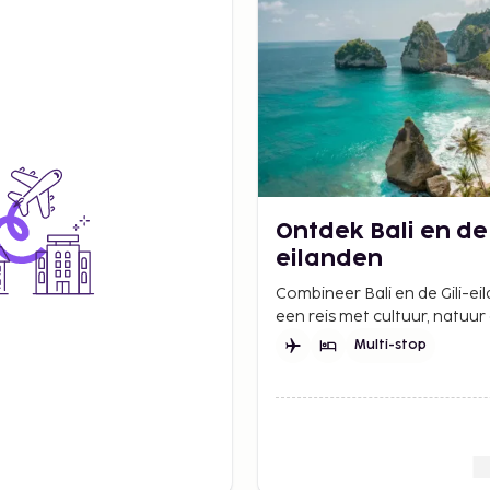
Ontdek Bali en de 
eilanden
Combineer Bali en de Gili-e
een reis met cultuur, natuur
paradijselijke stranden – ee
Multi-stop
mix van ervaringen en onts