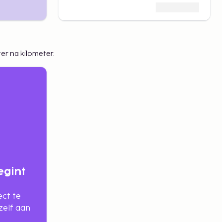
Sembo
ter na kilometer.
egint
ect te
zelf aan