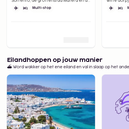
Sorrento, de grottenstad Matera en de
witte dorp
charme van kleine stadjes in
lokale rit
Multi-stop
Alberobello – drie plaatsen in dezelfde
reis door h
reis.
Eilandhoppen op jouw manier
⛴️ Word wakker op het ene eiland en val in slaap op het and