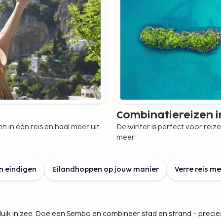
elfde bestemming
oie van Sembo!
Combinatiereizen i
 in één reis en haal meer uit
De winter is perfect voor re
meer.
 mogelijkheden en een
n eindigen
Eilandhoppen op jouw manier
Verre reis m
zonder te haasten.
uik in zee. Doe een Sembo en combineer stad en strand – precies zo