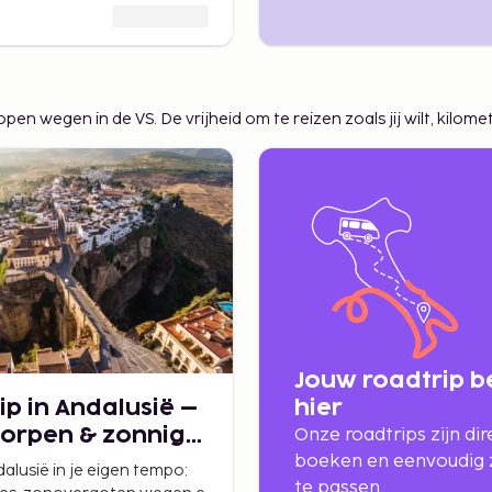
rschillende soorten
Dat noemen we een 
e je reis in een
doen.
fsterrenhotel aan zee?
clusieve resorts. Dat
en wegen in de VS. De vrijheid om te reizen zoals jij wilt, kilome
aar door
natiereizen zijn altijd
t rondreizen,
langere reizen met
e reis te halen.
Jouw roadtrip b
ip in Andalusië –
hier
dorpen & zonnige
Onze roadtrips zijn dir
boeken en eenvoudig 
alusië in je eigen tempo:
te passen.