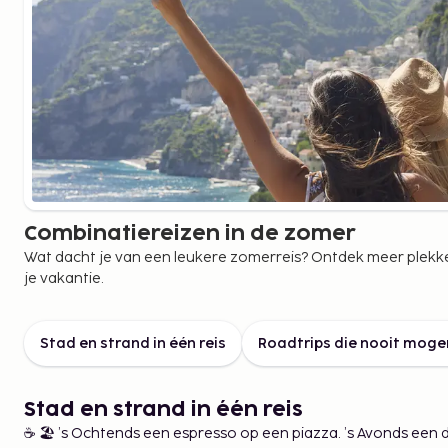
meerdere landen in één en dezelfde reis
een stedentrip gecombineerd met strand
roadtrips en autorondreizen
verschillende accommodaties binnen dez
Of precies wat jij zelf bedenkt – dat is het mo
Wat zijn de voordelen van
Combinatiereizen in de zomer
combinatiereizen?
Wat dacht je van een leukere zomerreis? Ontdek meer plekken
je vakantie.
Kiezen voor een combinatiereis geeft je meer
persoonlijkere reis.
Stad en strand in één reis
Roadtrips die nooit moge
Je beleeft meer
Bezoek meerdere plaatsen tijdens één reis – 
Stad en strand in één reis
Je reist flexibel
☕ 🏖️ ’s Ochtends een espresso op een piazza. ’s Avonds een d