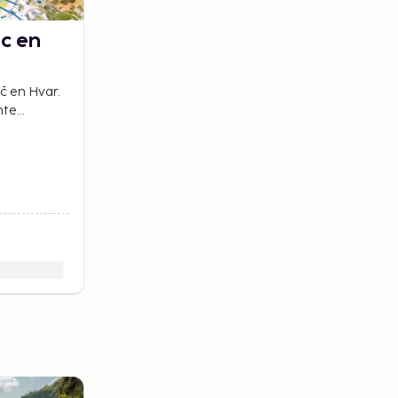
ac en
ač en Hvar.
nte
en aan de