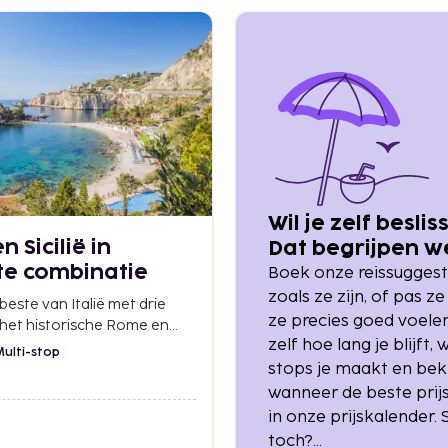
 aan zoals jij wilt.
én en dezelfde reis.
 – slimmer
reisduur op basis van
t je minder goed
re bestemmingen in één
epaalt!
Wil je zelf besli
de kosten uit de hand
 Sicilië in
Dat begrijpen w
te combinatie
helemaal!
Boek onze reissuggest
atiereizen
zoals ze zijn, of pas ze
beste van Italië met drie
hten en het type
ze precies goed voelen
 het historische Rome en
hten, mix
zelf hoe lang je blijft, 
nnende week in het
Multi-stop
f op jouw budget.
aormina op Sicilië –
stops je maakt en bek
 genot in één.
wanneer de beste prijs
mix budget en
in onze prijskalender. S
toch?