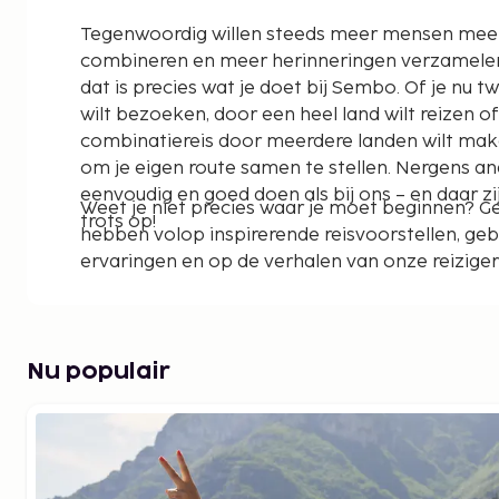
Tegenwoordig willen steeds meer mensen me
combineren en meer herinneringen verzamelen t
dat is precies wat je doet bij Sembo. Of je nu
wilt bezoeken, door een heel land wilt reizen o
combinatiereis door meerdere landen wilt maken,
om je eigen route samen te stellen. Nergens an
eenvoudig en goed doen als bij ons – en daar z
Weet je niet precies waar je moet beginnen? 
trots op!
hebben volop inspirerende reisvoorstellen, ge
ervaringen en op de verhalen van onze reizigers
jouw droomreis tussen onze suggesties, of stel j
eigen route samen, precies zoals jij het wilt.
Wat is een combinatiereis?
Nu populair
Een combinatiereis betekent dat je tijdens deze
meer bestemmingen reist. Dat kan zijn:
meerdere steden in hetzelfde land