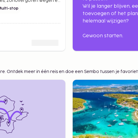
jes, zonovergoten wegen en
Wil je langer blijven, e
mes. Een zorgvuldig gekozen
Multi-stop
et hart van Zuid-Spanje.
toevoegen of het plan
helemaal wijzigen?
Gewoon starten.
ere. Ontdek meer in één reis en doe een Sembo tussen je favoriet