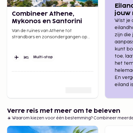
Eilan
jouw
Combineer Athene,
Wist je
Mykonos en Santorini
eilandh
Van de ruïnes van Athene tot
zijn die
strandbars en zonsondergangen op
aanpass
Santorini – drie eilanden, tien dagen, en
kunt bo
een reis die je absoluut niet wilt missen.
toe, la
Multi-stop
het tem
helemaa
En verg
eiland i
Verre reis met meer om te beleven
☀️ Waarom kiezen voor één bestemming? Combineer meerdere st