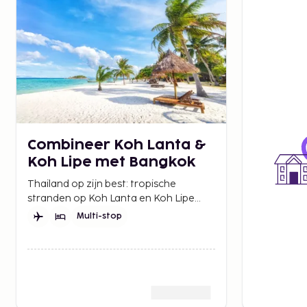
Combineer Koh Lanta &
Koh Lipe met Bangkok
Thailand op zijn best: tropische
stranden op Koh Lanta en Koh Lipe
worden gecombineerd met dagen van
Multi-stop
winkelen, cultuur en eten in Bangkok.