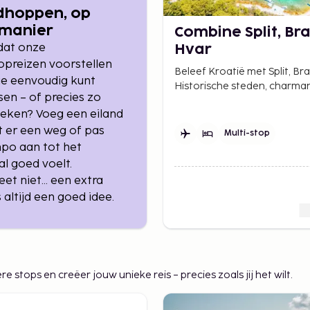
dhoppen, op
 manier
Combine Split, Br
 dat onze
Hvar
opreizen voorstellen
Beleef Kroatië met Split, Br
 je eenvoudig kunt
Historische steden, charma
en – of precies zo
eilanden en zonnige strand
eken? Voeg een eiland
Adriatische Zee.
at er een weg of pas
Multi-stop
po aan tot het
l goed voelt.
eet niet… een extra
s altijd een goed idee.
ops en creëer jouw unieke reis – precies zoals jij het wilt.