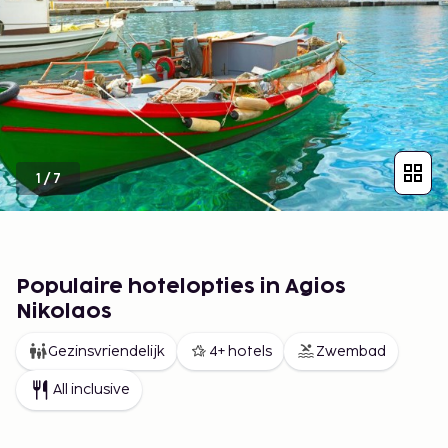
1
/
7
Populaire hotelopties in Agios
Nikolaos
Gezinsvriendelijk
4+ hotels
Zwembad
All inclusive