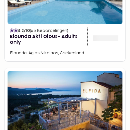
8.2
/10
(
65
Beoordelingen
)
Elounda Akti Olous - Adults
only
Elounda, Agios Nikolaos, Griekenland