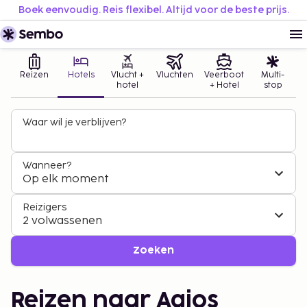
Boek eenvoudig. Reis flexibel. Altijd voor de beste prijs.
Reizen
Hotels
Vlucht +
Vluchten
Veerboot
Multi-
hotel
+ Hotel
stop
Waar wil je verblijven?
Wanneer?
Op elk moment
Reizigers
2 volwassenen
Zoeken
Reizen naar Agios