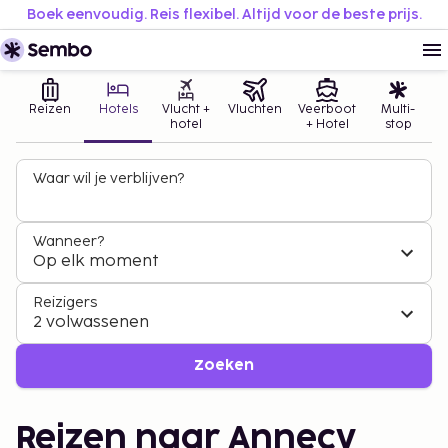
Boek eenvoudig. Reis flexibel. Altijd voor de beste prijs.
Reizen
Hotels
Vlucht +
Vluchten
Veerboot
Multi-
hotel
+ Hotel
stop
Waar wil je verblijven?
Wanneer?
Op elk moment
Reizigers
2 volwassenen
Zoeken
Reizen naar Annecy