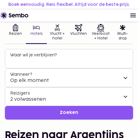
Boek eenvoudig. Reis flexibel. Altijd voor de beste prijs.
Reizen
Hotels
Vlucht +
Vluchten
Veerboot
Multi-
hotel
+ Hotel
stop
Waar wil je verblijven?
Wanneer?
Op elk moment
Reizigers
2 volwassenen
Zoeken
Reizen naar Argentijns