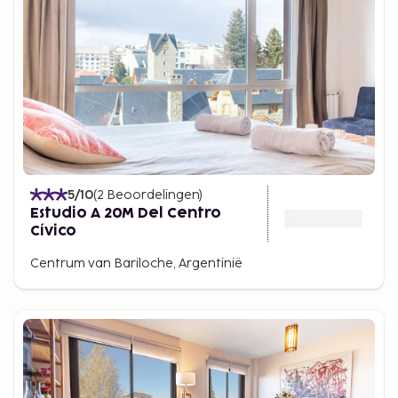
5
/10
(
2
Beoordelingen
)
Estudio A 20M Del Centro
Cívico
Centrum van Bariloche, Argentinië