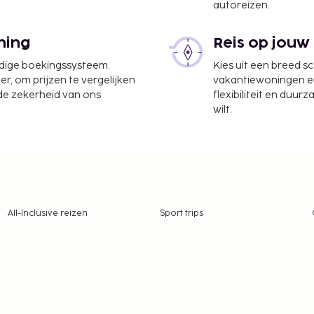
autoreizen.
ning
Reis op jouw
udige boekingssysteem.
Kies uit een breed s
er, om prijzen te vergelijken
vakantiewoningen en 
 de zekerheid van ons
flexibiliteit en duur
wilt.
All-Inclusive reizen
Sport trips