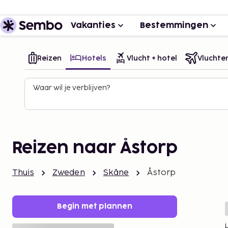
Vakanties
Bestemmingen
Reizen
Hotels
Vlucht + hotel
Vluchte
Waar wil je verblijven?
Reizen naar Åstorp
Thuis
Zweden
Skåne
Åstorp
Begin met plannen