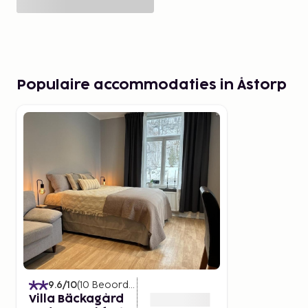
Populaire accommodaties in Åstorp
9.6
/10
(
10
Beoordelingen
)
Villa Bäckagård