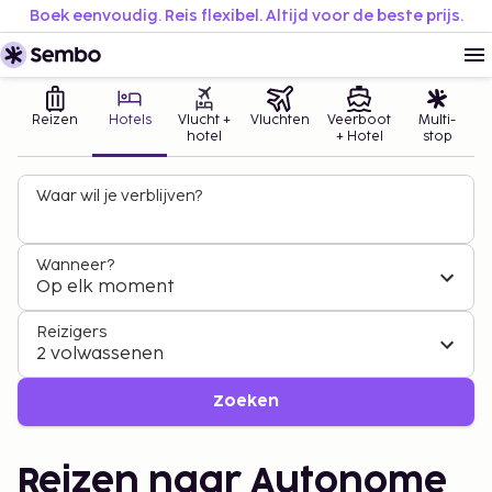
Boek eenvoudig. Reis flexibel. Altijd voor de beste prijs.
Reizen
Hotels
Vlucht +
Vluchten
Veerboot
Multi-
hotel
+ Hotel
stop
Waar wil je verblijven?
Wanneer?
Op elk moment
Reizigers
2 volwassenen
Zoeken
Reizen naar Autonome