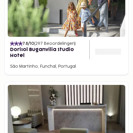
7.8
/10
(
297
Beoordelingen
)
Dorisol Buganvilia Studio
Hotel
São Martinho, Funchal, Portugal