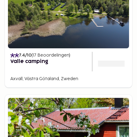
7.4
/10
(
17
Beoordelingen
)
Valle camping
Axvall, Västra Götaland, Zweden