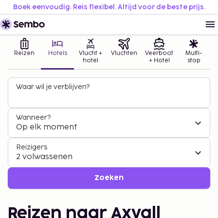
Boek eenvoudig. Reis flexibel. Altijd voor de beste prijs.
Reizen
Hotels
Vlucht +
Vluchten
Veerboot
Multi-
hotel
+ Hotel
stop
Waar wil je verblijven?
Wanneer?
Op elk moment
Reizigers
2 volwassenen
Zoeken
Reizen naar Axvall