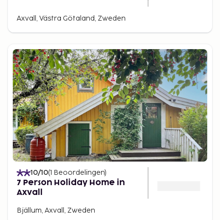
Axvall, Västra Götaland, Zweden
10
/10
(
1
Beoordelingen
)
7 Person Holiday Home in
Axvall
Bjällum, Axvall, Zweden