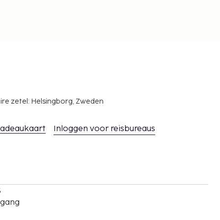
ire zetel: Helsingborg, Zweden
adeaukaart
Inloggen voor reisbureaus
s
oegang