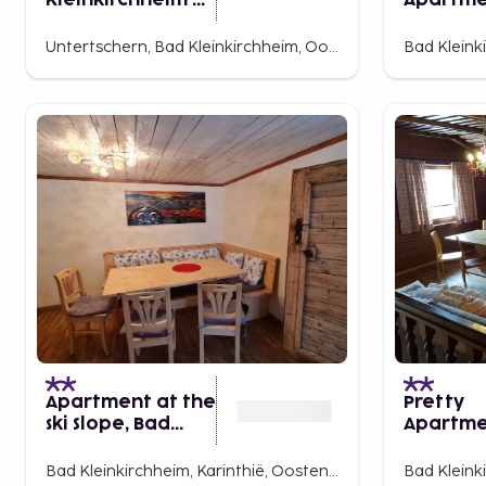
Kleinkirchheim by
Apartme
Ski Lift
Garden
Untertschern, Bad Kleinkirchheim, Oostenrijk
Apartment at the
Pretty
ski Slope, Bad
Apartme
Kleinkirchheim
Nature L
Bad Kleinkirchheim, Karinthië, Oostenrijk