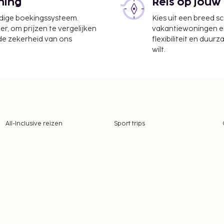
ning
Reis op jouw
udige boekingssysteem.
Kies uit een breed s
er, om prijzen te vergelijken
vakantiewoningen en 
 de zekerheid van ons
flexibiliteit en duur
wilt.
All-Inclusive reizen
Sport trips