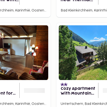
nt With
Near Thermal
Springs
Bad Kleinkirchheim, Karinthië, Oostenrijk
Cozy Apartment
nt for
With Mountain
overs
View
Bad Kleinkirchheim, Karinthië, Oostenrijk