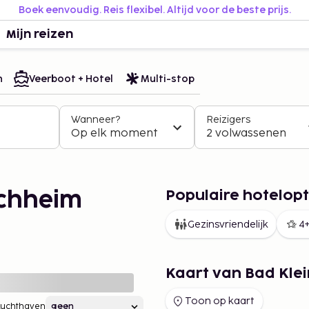
Boek eenvoudig. Reis flexibel. Altijd voor de beste prijs.
Mijn reizen
n
Veerboot + Hotel
Multi-stop
Wanneer?
Reizigers
Op elk moment
2 volwassenen
Populaire hotelopt
rchheim
Gezinsvriendelijk
4+
Kaart van Bad Kle
Toon op kaart
Luchthaven