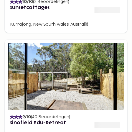
10
/10
(
2
Beoordelingen
)
Sunsetcottages
Kurrajong, New South Wales, Australië
9
/10
(
40
Beoordelingen
)
Sinofield Edu-Retreat