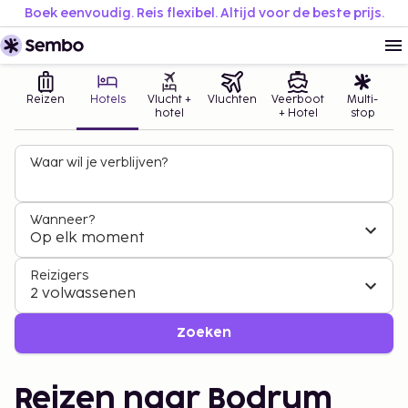
Boek eenvoudig. Reis flexibel. Altijd voor de beste prijs.
Reizen
Hotels
Vlucht +
Vluchten
Veerboot
Multi-
hotel
+ Hotel
stop
Waar wil je verblijven?
Wanneer?
Op elk moment
Reizigers
2 volwassenen
Zoeken
Reizen naar Bodrum