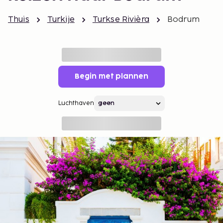
Thuis
Turkije
Turkse Rivièra
Bodrum
Begin met plannen
Luchthaven