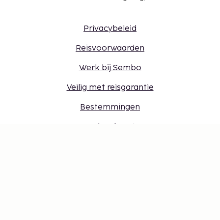
Privacybeleid
Reisvoorwaarden
Werk bij Sembo
Veilig met reisgarantie
Bestemmingen
Cadeaukaart
Inloggen voor reisbureaus
Cookie-instellingen
Mis niets – ontvang de nieuwste