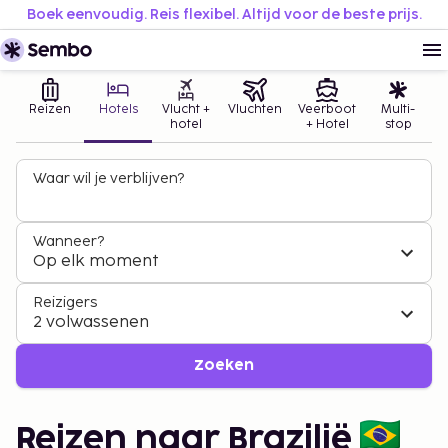
Boek eenvoudig. Reis flexibel. Altijd voor de beste prijs.
Reizen
Hotels
Vlucht +
Vluchten
Veerboot
Multi-
hotel
+ Hotel
stop
Waar wil je verblijven?
Wanneer?
Op elk moment
Reizigers
2 volwassenen
Zoeken
Reizen naar Brazilië