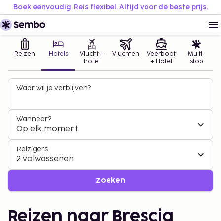
Boek eenvoudig. Reis flexibel. Altijd voor de beste prijs.
Reizen
Hotels
Vlucht +
Vluchten
Veerboot
Multi-
hotel
+ Hotel
stop
Waar wil je verblijven?
Wanneer?
Op elk moment
Reizigers
2 volwassenen
Zoeken
Reizen naar Brescia