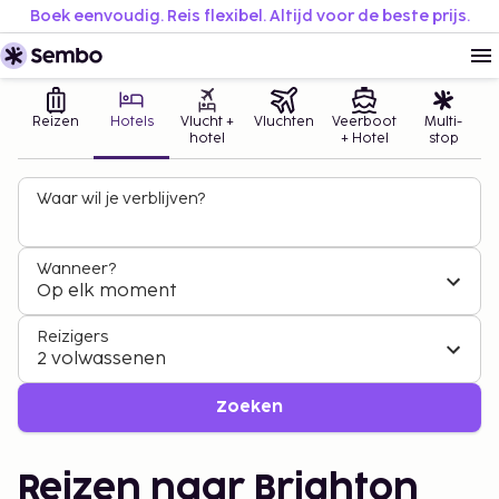
Boek eenvoudig. Reis flexibel. Altijd voor de beste prijs.
Reizen
Hotels
Vlucht +
Vluchten
Veerboot
Multi-
hotel
+ Hotel
stop
Waar wil je verblijven?
Wanneer?
Op elk moment
Reizigers
2 volwassenen
Zoeken
Reizen naar Brighton