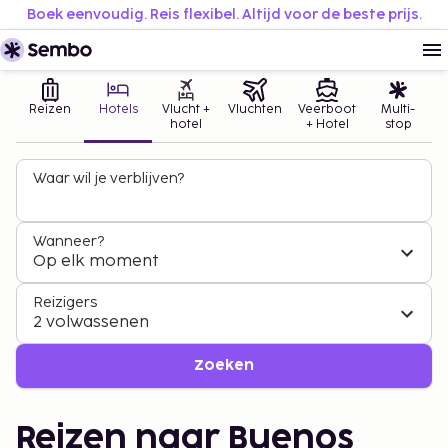
Boek eenvoudig. Reis flexibel. Altijd voor de beste prijs.
Reizen
Hotels
Vlucht +
Vluchten
Veerboot
Multi-
hotel
+ Hotel
stop
Waar wil je verblijven?
Wanneer?
Op elk moment
Reizigers
2 volwassenen
Zoeken
Reizen naar Buenos