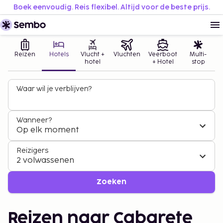
Boek eenvoudig. Reis flexibel. Altijd voor de beste prijs.
Reizen
Hotels
Vlucht +
Vluchten
Veerboot
Multi-
hotel
+ Hotel
stop
Waar wil je verblijven?
Wanneer?
Op elk moment
Reizigers
2 volwassenen
Zoeken
Reizen naar Cabarete