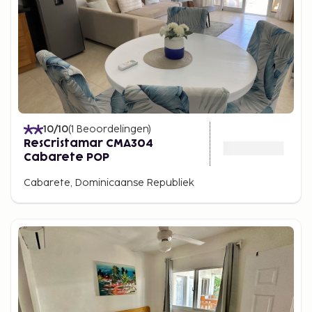
10
/10
(
1
Beoordelingen
)
ResCristamar CMA304
Cabarete POP
Cabarete, Dominicaanse Republiek