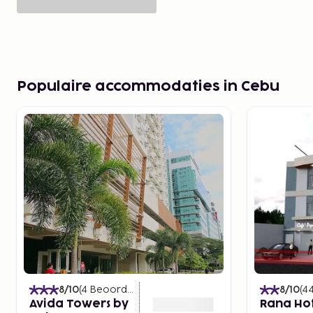
Populaire accommodaties in Cebu
8
/10
(
4
Beoordelingen
)
8
/10
(
4
Avida Towers by
Rana Ho