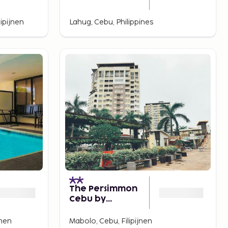
ipijnen
Lahug, Cebu, Philippines
)
The Persimmon
Cebu by
Sleepingpong
jnen
Mabolo, Cebu, Filipijnen