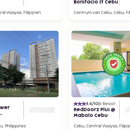
Bonifacio St Cebu
al Visayas, Filipijnen
Centrum van Cebu, Cebu, Fil
8.4
/10
(
6
Beoordelingen
ower
RedDoorz Plus @
Mabolo Cebu
gpong
, Philippines
Cebu, Central Visayas, Filipi