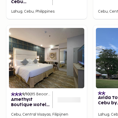
Cebu
Backpackers
Lahug, Cebu, Philippines
Cebu, Centr
Rentals
9
/10
(
85
Beoordelingen
)
Avida T
Amethyst
Cebu by
Boutique Hotel
Sleepin
Cebu powered
Cebu, Central Visayas, Filipijnen
Lahug, Cebu
by Cocotel