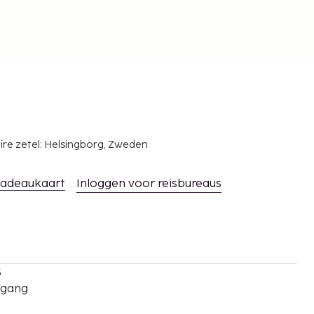
ire zetel: Helsingborg, Zweden
adeaukaart
Inloggen voor reisbureaus
s
oegang