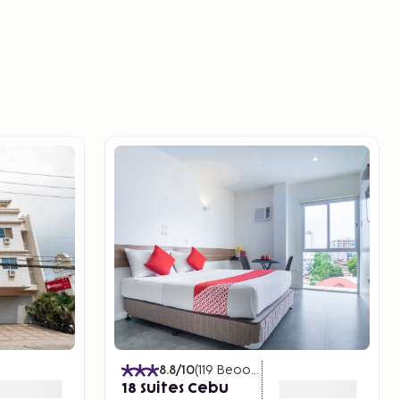
)
8.8
/10
(
119
Beoordelingen
)
18 Suites Cebu