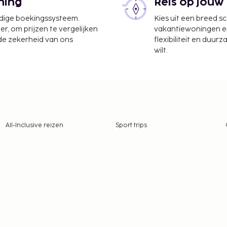
ning
Reis op jouw
udige boekingssysteem.
Kies uit een breed s
er, om prijzen te vergelijken
vakantiewoningen en 
 de zekerheid van ons
flexibiliteit en duur
wilt.
All-Inclusive reizen
Sport trips