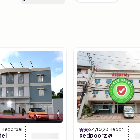
4
Beoordelingen
)
6.4
/10
(
20
Beoordelingen
tel
RedDoorz @