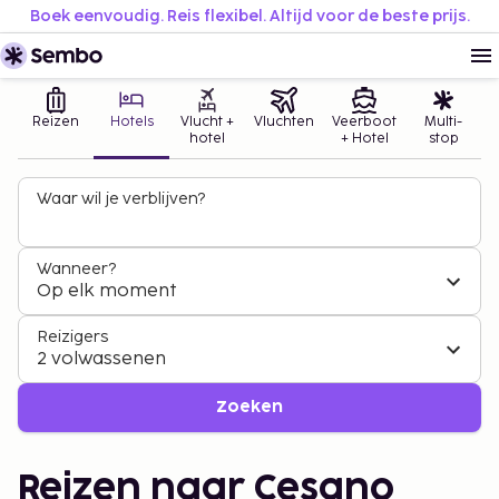
Boek eenvoudig. Reis flexibel. Altijd voor de beste prijs.
Reizen
Hotels
Vlucht +
Vluchten
Veerboot
Multi-
hotel
+ Hotel
stop
Waar wil je verblijven?
Wanneer?
Op elk moment
Reizigers
2 volwassenen
Zoeken
Reizen naar Cesano