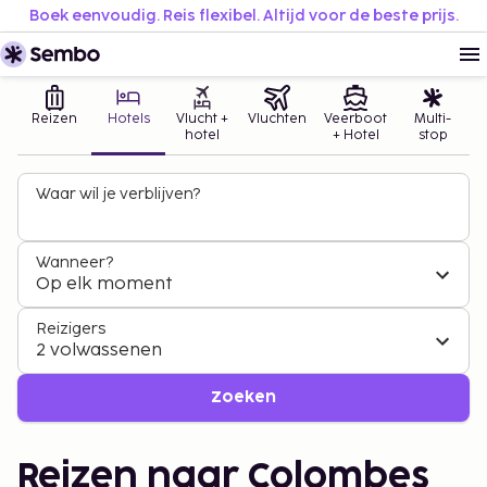
Boek eenvoudig. Reis flexibel. Altijd voor de beste prijs.
Reizen
Hotels
Vlucht +
Vluchten
Veerboot
Multi-
hotel
+ Hotel
stop
Waar wil je verblijven?
Wanneer?
Op elk moment
Reizigers
2 volwassenen
Zoeken
Reizen naar Colombes