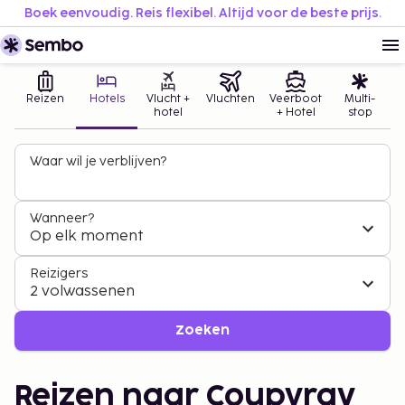
Boek eenvoudig. Reis flexibel. Altijd voor de beste prijs.
Reizen
Hotels
Vlucht +
Vluchten
Veerboot
Multi-
hotel
+ Hotel
stop
Waar wil je verblijven?
Wanneer?
Op elk moment
Reizigers
2 volwassenen
Zoeken
Reizen naar Coupvray