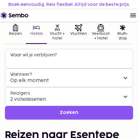
Boek eenvoudig. Reis flexibel. Altijd voor de beste prijs.
Reizen
Hotels
Vlucht +
Vluchten
Veerboot
Multi-
hotel
+ Hotel
stop
Waar wil je verblijven?
Wanneer?
Op elk moment
Reizigers
2 volwassenen
Zoeken
Reizen naar Esentepe