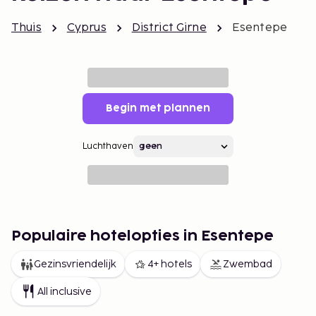
Thuis
Cyprus
District Girne
Esentepe
Begin met plannen
Luchthaven
Populaire hotelopties in Esentepe
Gezinsvriendelijk
4+ hotels
Zwembad
All inclusive