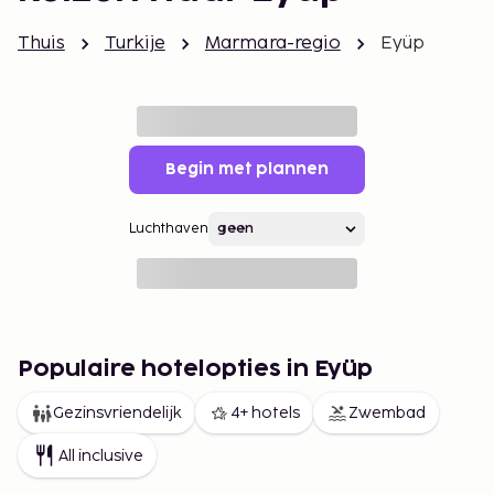
Thuis
Turkije
Marmara-regio
Eyüp
Begin met plannen
Luchthaven
Populaire hotelopties in Eyüp
Gezinsvriendelijk
4+ hotels
Zwembad
All inclusive