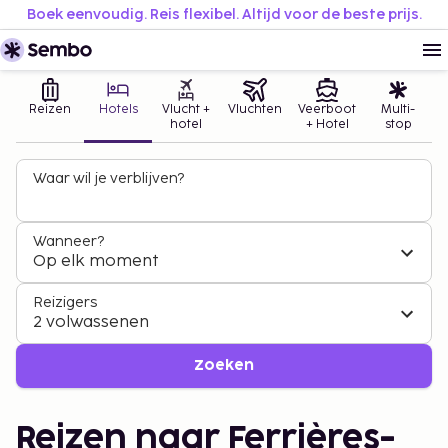
Boek eenvoudig. Reis flexibel. Altijd voor de beste prijs.
Reizen
Hotels
Vlucht +
Vluchten
Veerboot
Multi-
hotel
+ Hotel
stop
Waar wil je verblijven?
Wanneer?
Op elk moment
Reizigers
2 volwassenen
Zoeken
Reizen naar Ferrières-