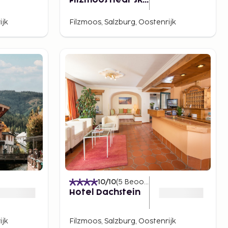
Filzmoos Near Ski
Amade
ijk
Filzmoos, Salzburg, Oostenrijk
)
10
/10
(
5
Beoordelingen
)
Hotel Dachstein
ijk
Filzmoos, Salzburg, Oostenrijk