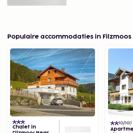
Populaire accommodaties in Filzmoos
10
/10
(
1
Chalet in
Apartme