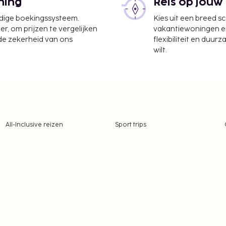
ning
Reis op jouw
udige boekingssysteem.
Kies uit een breed s
er, om prijzen te vergelijken
vakantiewoningen en 
 de zekerheid van ons
flexibiliteit en duur
wilt.
All-Inclusive reizen
Sport trips