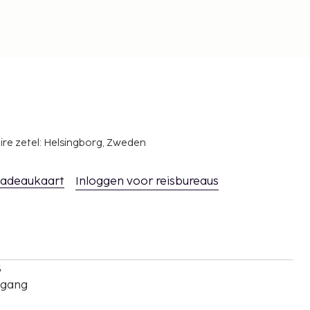
ire zetel: Helsingborg, Zweden
adeaukaart
Inloggen voor reisbureaus
s
oegang