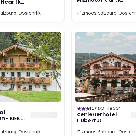
Filzmoos Near Ski
 Near Ski
Amade
Salzburg, Oostenrijk
Filzmoos, Salzburg, Oostenr
10
/10
(
31
Beoordelingen
of
Geniesserhotel
n - B&B -
Hubertus
nts
Salzburg, Oostenrijk
Filzmoos, Salzburg, Oostenr