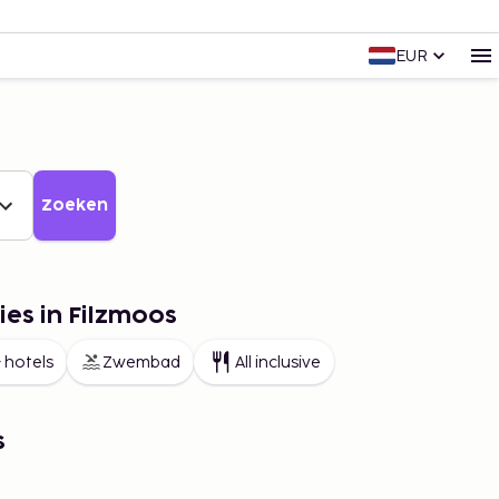
EUR
Zoeken
ies in Filzmoos
 hotels
Zwembad
All inclusive
s