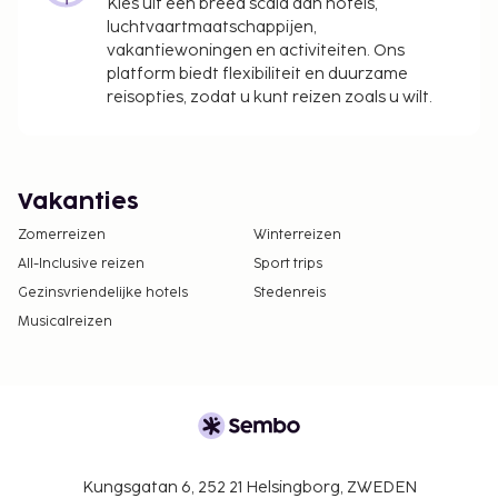
Kies uit een breed scala aan hotels,
luchtvaartmaatschappijen,
vakantiewoningen en activiteiten. Ons
platform biedt flexibiliteit en duurzame
reisopties, zodat u kunt reizen zoals u wilt.
Vakanties
Zomerreizen
Winterreizen
All-Inclusive reizen
Sport trips
Gezinsvriendelijke hotels
Stedenreis
Musicalreizen
Kungsgatan 6, 252 21 Helsingborg, ZWEDEN