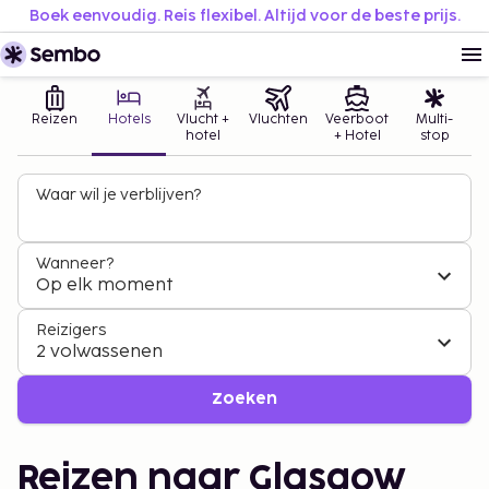
Boek eenvoudig. Reis flexibel. Altijd voor de beste prijs.
Reizen
Hotels
Vlucht +
Vluchten
Veerboot
Multi-
hotel
+ Hotel
stop
Waar wil je verblijven?
Wanneer?
Op elk moment
Reizigers
2 volwassenen
Zoeken
Reizen naar Glasgow