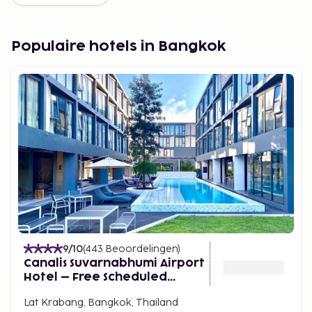
Populaire hotels in Bangkok
9
/10
(
443
Beoordelingen
)
Canalis Suvarnabhumi Airport
Hotel – Free Scheduled
shuttle from Hotel to
Lat Krabang, Bangkok, Thailand
Suvarnabhumi Airport