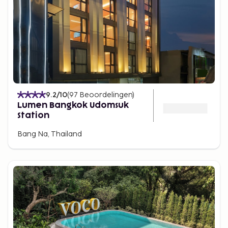
9.2
/10
(
97
Beoordelingen
)
Lumen Bangkok Udomsuk
Station
Bang Na, Thailand