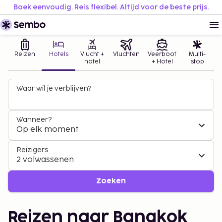
Boek eenvoudig. Reis flexibel. Altijd voor de beste prijs.
Reizen
Hotels
Vlucht +
Vluchten
Veerboot
Multi-
hotel
+ Hotel
stop
Waar wil je verblijven?
Wanneer?
Op elk moment
Reizigers
2 volwassenen
Zoeken
Reizen naar Bangkok