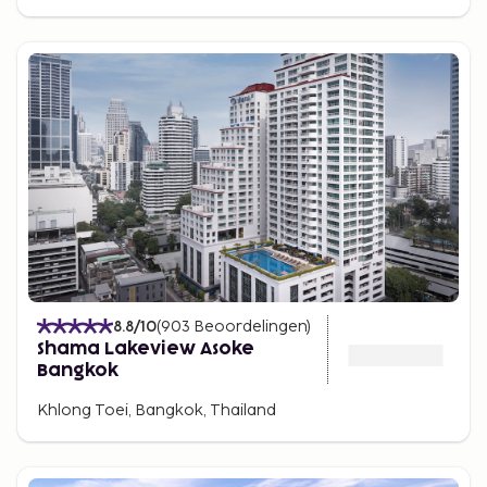
8.8
/10
(
903
Beoordelingen
)
Shama Lakeview Asoke
Bangkok
Khlong Toei, Bangkok, Thailand