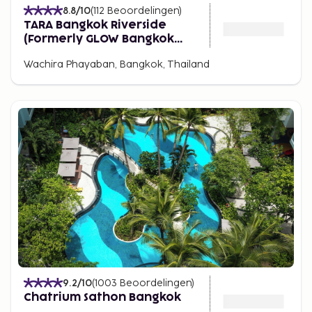
8.8
/10
(
112
Beoordelingen
)
TARA Bangkok Riverside
(Formerly GLOW Bangkok
Riverside)
Wachira Phayaban, Bangkok, Thailand
9.2
/10
(
1003
Beoordelingen
)
Chatrium Sathon Bangkok