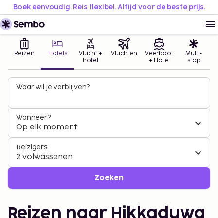
Boek eenvoudig. Reis flexibel. Altijd voor de beste prijs.
Reizen
Hotels
Vlucht +
Vluchten
Veerboot
Multi-
hotel
+ Hotel
stop
Waar wil je verblijven?
Wanneer?
Op elk moment
Reizigers
2 volwassenen
Zoeken
Reizen naar Hikkaduwa