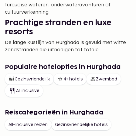
turquoise wateren, onderwateravonturen of
cultuurverkenning.
Prachtige stranden en luxe
resorts
De lange kustlijn van Hurghada is gevuld met witte
zandstranden die uitnodigen tot totale
ontspanning. De meeste resorts liggen direct aan
zee, waardoor je wakker kunt worden met het
Populaire hotelopties in Hurghada
geluid van de golven en een ochtendduik kunt
nemen in het heldere water. Veel hotels bieden all-
Gezinsvriendelijk
4+ hotels
Zwembad
inclusive pakketten aan, zodat je kunt genieten van
All inclusive
heerlijk eten en drinken zonder ergens anders aan
te hoeven denken.
Duiken en snorkelen van
Reiscategorieën in Hurghada
wereldklasse
All-Inclusive reizen
Gezinsvriendelijke hotels
Hurghada staat vooral bekend om zijn prachtige