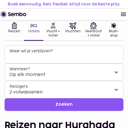
Boek eenvoudig. Reis flexibel. Altijd voor de beste prijs.
Reizen
Hotels
Vlucht +
Vluchten
Veerboot
Multi-
hotel
+ Hotel
stop
Waar wil je verblijven?
Wanneer?
Op elk moment
Reizigers
2 volwassenen
Zoeken
Reizen naar Hurghada