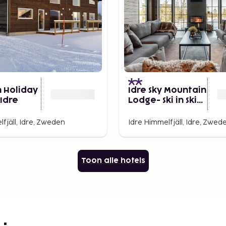
n Holiday
Idre Sky Mountain
Idre
Lodge- Ski in Ski
out
fjäll, Idre, Zweden
Idre Himmelfjäll, Idre, Zwed
Toon alle hotels