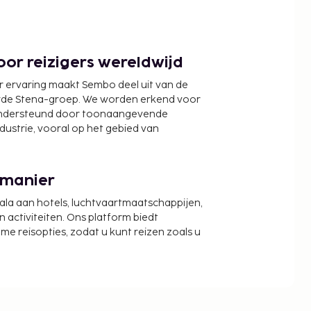
or reizigers wereldwijd
r ervaring maakt Sembo deel uit van de
wde Stena-groep. We worden erkend voor
ondersteund door toonaangevende
ndustrie, vooral op het gebied van
 manier
cala aan hotels, luchtvaartmaatschappijen,
activiteiten. Ons platform biedt
zame reisopties, zodat u kunt reizen zoals u