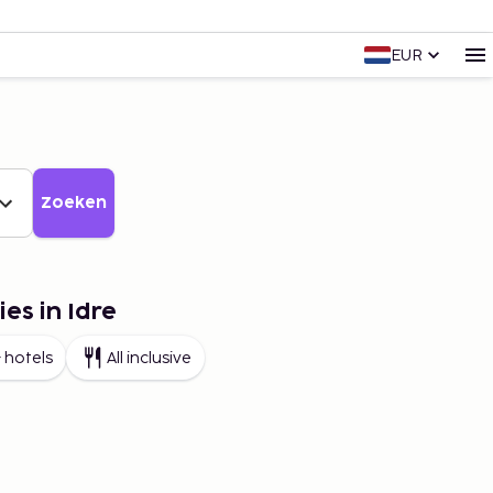
EUR
Zoeken
es in Idre
 hotels
All inclusive