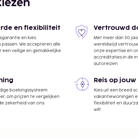
iezen
e en flexibiliteit
Vertrouwd do
jsgarantie en kies
Met meer dan 30 jaa
n passen. We accepteren alle
wereldwijd vertrou
 een veilige en gemakkelijke
onze expertise en 
accreditaties in de i
autoreizen.
ning
Reis op jouw
udige boekingssysteem.
Kies uit een breed s
er, om prijzen te vergelijken
vakantiewoningen en 
 de zekerheid van ons
flexibiliteit en duur
wilt.