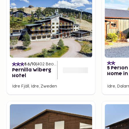
8.6
/10
(
402
Beoordelingen
)
5 Person
Pernilla Wiberg
Home in 
Hotel
Idre Fjäll, Idre, Zweden
Idre, Dala