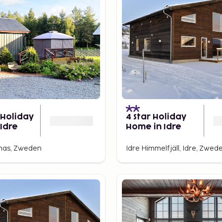
 Holiday
4 Star Holiday
Idre
Home in Idre
rnas, Zweden
Idre Himmelfjäll, Idre, Zwed