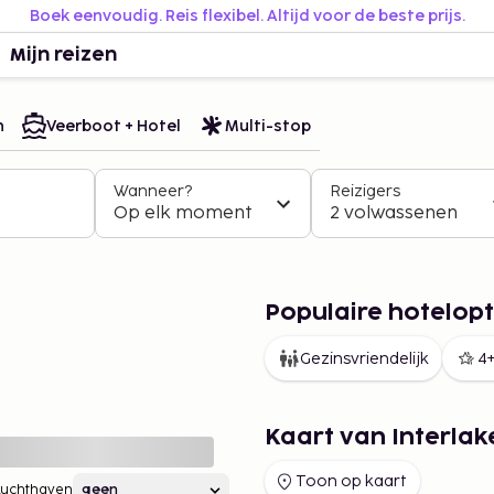
Boek eenvoudig. Reis flexibel. Altijd voor de beste prijs.
Mijn reizen
n
Veerboot + Hotel
Multi-stop
Wanneer?
Reizigers
Op elk moment
2 volwassenen
Populaire hotelopt
Gezinsvriendelijk
4+
n
Kaart van Interlak
Toon op kaart
Luchthaven