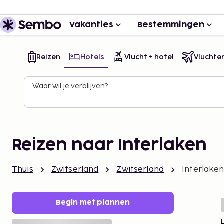
Vakanties
Bestemmingen
Reizen
Hotels
Vlucht + hotel
Vluchte
Waar wil je verblijven?
Reizen naar Interlaken
Thuis
Zwitserland
Zwitserland
Interlake
Begin met plannen