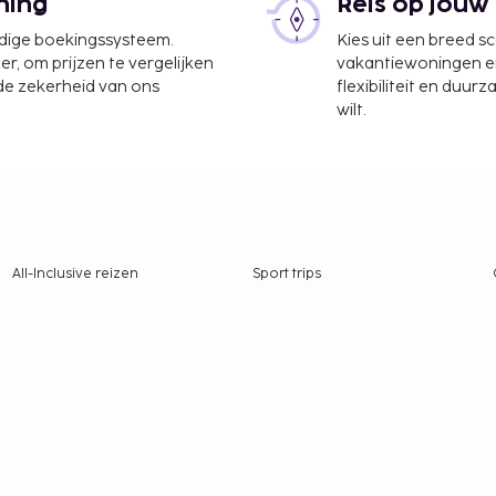
ning
Reis op jouw
udige boekingssysteem.
Kies uit een breed s
er, om prijzen te vergelijken
vakantiewoningen en 
 de zekerheid van ons
flexibiliteit en duur
wilt.
All-Inclusive reizen
Sport trips