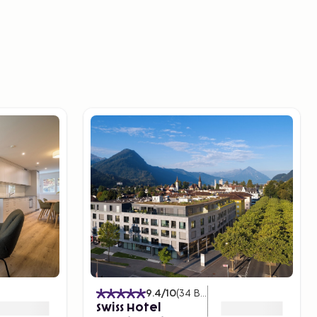
)
9.4
/10
(
34
Beoordelingen
)
Swiss Hotel