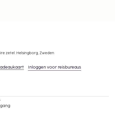
ire zetel: Helsingborg, Zweden
adeaukaart
Inloggen voor reisbureaus
s
oegang