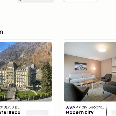
en
9
/10
(
350
Beoordelingen
)
9.4
/10
(
9
Beoordelingen
otel Beau
Modern City