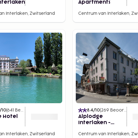
nterlaken
Apartments
n Interlaken, Zwitserland
Centrum van Interlaken, Zw
/10
(
641
Beoordelingen
)
8.4
/10
(
269
Beoordelingen
e Hotel
Alplodge
e
Interlaken -
Hotel
n Interlaken, Zwitserland
Centrum van Interlaken, Zw