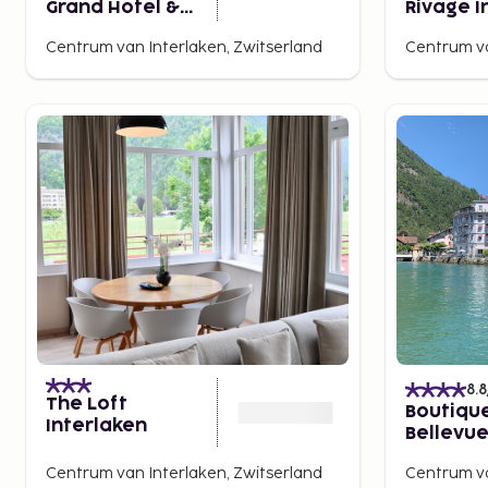
Grand Hotel &
Rivage I
Spa
Centrum van Interlaken, Zwitserland
Centrum va
8.8
The Loft
Boutiqu
Interlaken
Bellevu
Centrum van Interlaken, Zwitserland
Centrum va