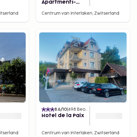
Apartments-
Interlaken
itserland
Centrum van Interlaken, Zwitserland
)
8.6
/10
(
498
Beoordelingen
)
Hotel de la Paix
itserland
Centrum van Interlaken, Zwitserland