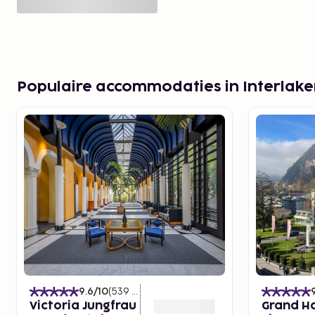
Populaire accommodaties in Interlak
9.6
/10
(
539
Beoordelingen
)
Victoria Jungfrau
Grand H