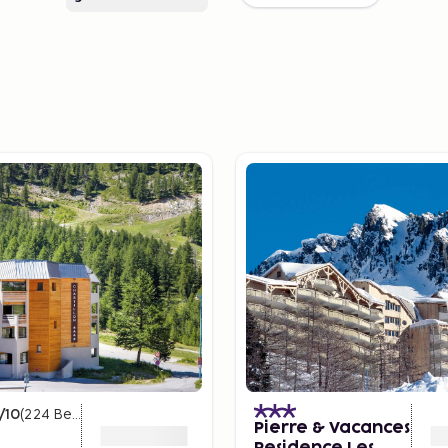
/10
(
224
Beoordelingen
)
Pierre & Vacances