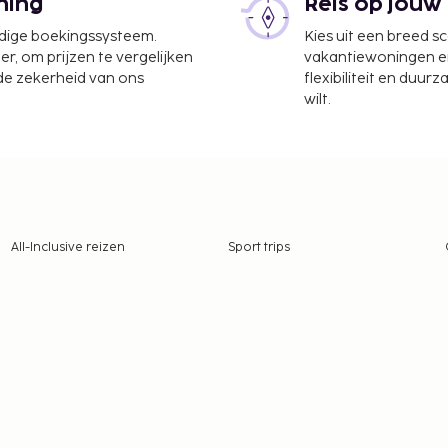
ning
Reis op jouw
udige boekingssysteem.
Kies uit een breed s
er, om prijzen te vergelijken
vakantiewoningen en 
 de zekerheid van ons
flexibiliteit en duur
wilt.
All-Inclusive reizen
Sport trips