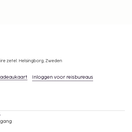
ire zetel: Helsingborg, Zweden
adeaukaart
Inloggen voor reisbureaus
s
oegang