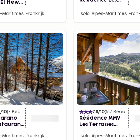
Residence Les
CES New
Terrasses d'Azur
on
s-Maritimes, Frankrijk
Isola, Alpes-Maritimes, Frank
6
/10
(
7
Beoordelingen
)
7.8
/10
(
187
Beoordelingen
Marano
Résidence MMV
staurant
Les Terrasses
d'Isola
s-Maritimes, Frankrijk
Isola, Alpes-Maritimes, Frank