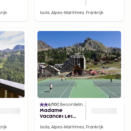
rijk
Isola, Alpes-Maritimes, Frankrijk
)
6
/10
(
1
Beoordelingen
)
Madame
Vacances Les
Chalets D'Isola
rijk
Isola, Alpes-Maritimes, Frankrijk