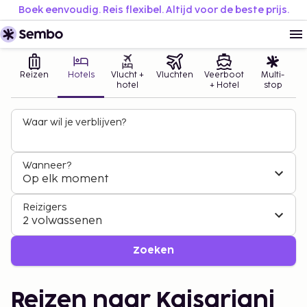
Boek eenvoudig. Reis flexibel. Altijd voor de beste prijs.
Reizen
Hotels
Vlucht +
Vluchten
Veerboot
Multi-
hotel
+ Hotel
stop
Waar wil je verblijven?
Wanneer?
Op elk moment
Reizigers
2 volwassenen
Zoeken
Reizen naar Kaisariani