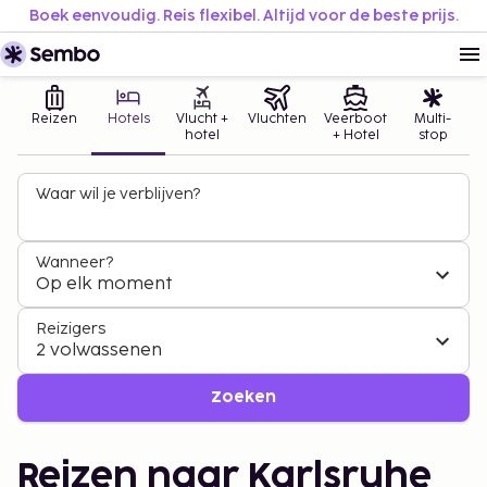
Boek eenvoudig. Reis flexibel. Altijd voor de beste prijs.
Reizen
Hotels
Vlucht +
Vluchten
Veerboot
Multi-
hotel
+ Hotel
stop
Waar wil je verblijven?
Wanneer?
Op elk moment
Reizigers
2 volwassenen
Zoeken
Reizen naar Karlsruhe