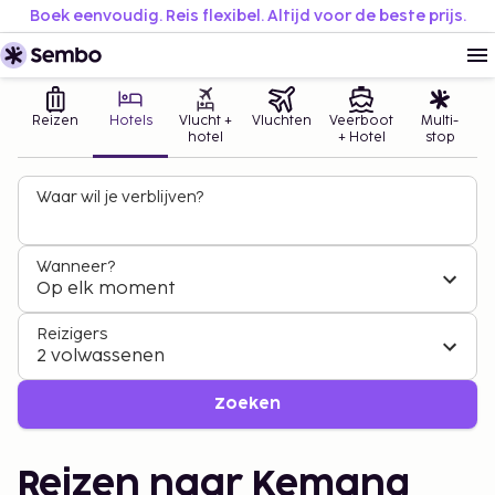
Boek eenvoudig. Reis flexibel. Altijd voor de beste prijs.
Reizen
Hotels
Vlucht +
Vluchten
Veerboot
Multi-
hotel
+ Hotel
stop
Waar wil je verblijven?
Wanneer?
Op elk moment
Reizigers
2 volwassenen
Zoeken
Reizen naar Kemang