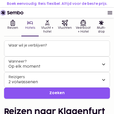
Boek eenvoudig. Reis flexibel. Altijd voor de beste prijs.
Reizen
Hotels
Vlucht +
Vluchten
Veerboot
Multi-
hotel
+ Hotel
stop
Waar wil je verblijven?
Wanneer?
Op elk moment
Reizigers
2 volwassenen
Zoeken
Reizen naar Klagenfurt