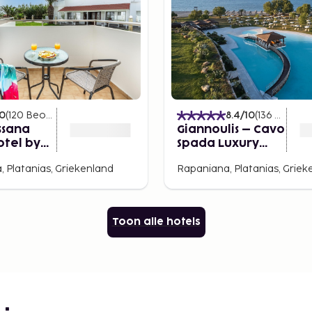
10
(
120
Beoordelingen
)
8.4
/10
(
136
Beoord
ssana
Giannoulis – Cavo
otel by
Spada Luxury
Sports & Leisure
, Platanias, Griekenland
Rapaniana, Platanias, Griek
Resort & Spa
Toon alle hotels