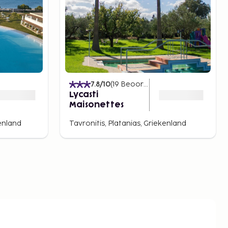
elingen
)
7.8
/10
(
19
Beoordelingen
)
Lycasti
Maisonettes
enland
Tavronitis, Platanias, Griekenland