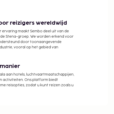
or reizigers wereldwijd
r ervaring maakt Sembo deel uit van de
wde Stena-groep. We worden erkend voor
ondersteund door toonaangevende
ndustrie, vooral op het gebied van
 manier
cala aan hotels, luchtvaartmaatschappijen,
activiteiten. Ons platform biedt
zame reisopties, zodat u kunt reizen zoals u