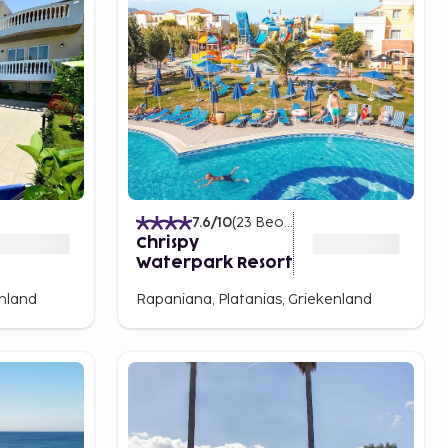
)
7.6
/10
(
23
Beoordelingen
)
Chrispy
Waterpark Resort
enland
Rapaniana, Platanias, Griekenland