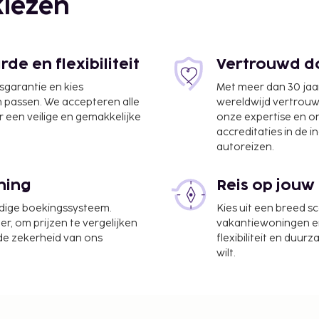
iezen
e en flexibiliteit
Vertrouwd do
jsgarantie en kies
Met meer dan 30 jaa
n passen. We accepteren alle
wereldwijd vertrou
 een veilige en gemakkelijke
onze expertise en 
accreditaties in de i
autoreizen.
ning
Reis op jouw
udige boekingssysteem.
Kies uit een breed s
er, om prijzen te vergelijken
vakantiewoningen en 
 de zekerheid van ons
flexibiliteit en duur
wilt.