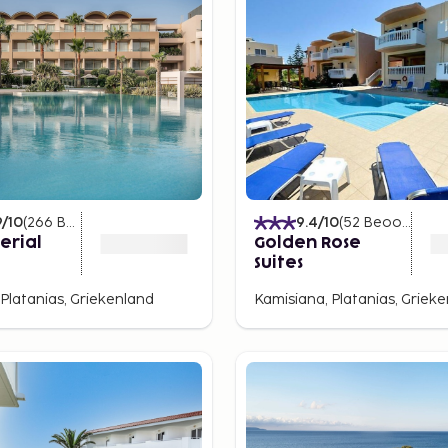
9
/10
(
266
Beoordelingen
)
9.4
/10
(
52
Beoordelingen
erial
Golden Rose
Suites
 Platanias, Griekenland
Kamisiana, Platanias, Griek