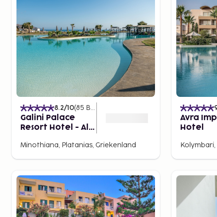
8.2
/10
(
85
Beoordelingen
)
Galini Palace
Avra Imp
Resort Hotel - All
Hotel
Inclusive
Minothiana, Platanias, Griekenland
Kolymbari,