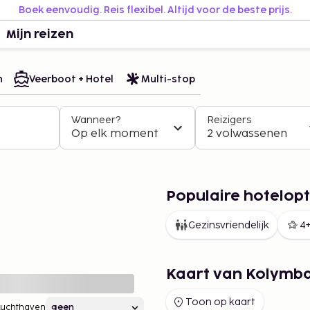
Boek eenvoudig. Reis flexibel. Altijd voor de beste prijs.
Mijn reizen
n
Veerboot + Hotel
Multi-stop
Wanneer?
Reizigers
Op elk moment
2 volwassenen
Populaire hotelopt
Gezinsvriendelijk
4+
Kaart van Kolymba
Toon op kaart
Luchthaven