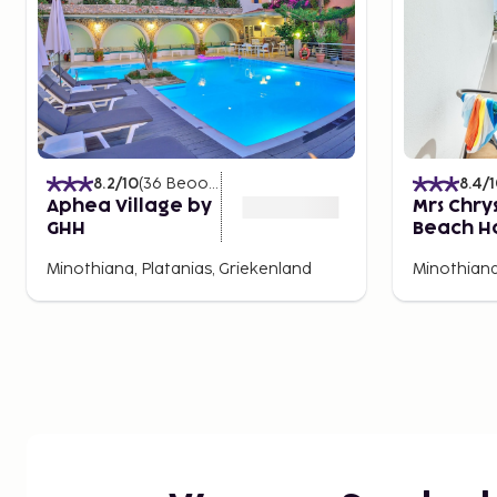
8.2
/10
(
36
Beoordelingen
)
8.4
/
Aphea Village by
Mrs Chry
GHH
Beach H
GHH
Minothiana, Platanias, Griekenland
Minothiana