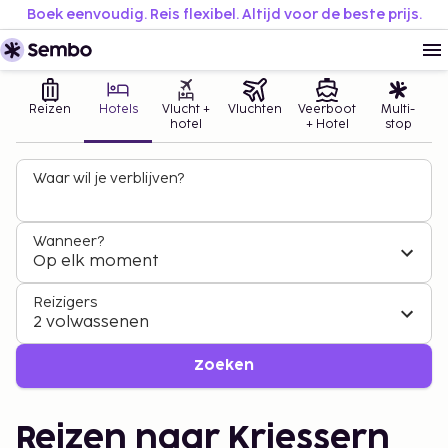
Boek eenvoudig. Reis flexibel. Altijd voor de beste prijs.
Reizen
Hotels
Vlucht +
Vluchten
Veerboot
Multi-
hotel
+ Hotel
stop
Waar wil je verblijven?
Wanneer?
Op elk moment
Reizigers
2 volwassenen
Zoeken
Reizen naar Kriessern