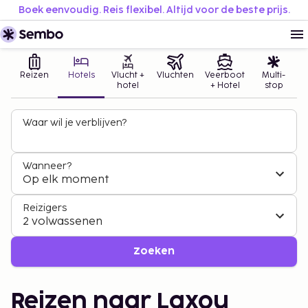
Boek eenvoudig. Reis flexibel. Altijd voor de beste prijs.
Reizen
Hotels
Vlucht +
Vluchten
Veerboot
Multi-
hotel
+ Hotel
stop
Waar wil je verblijven?
Wanneer?
Op elk moment
Reizigers
2 volwassenen
Zoeken
Reizen naar Laxou