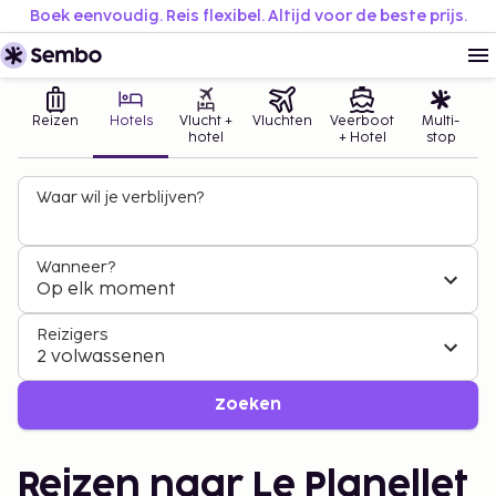
Boek eenvoudig. Reis flexibel. Altijd voor de beste prijs.
Reizen
Hotels
Vlucht +
Vluchten
Veerboot
Multi-
hotel
+ Hotel
stop
Waar wil je verblijven?
Wanneer?
Op elk moment
Reizigers
2 volwassenen
Zoeken
Reizen naar Le Planellet