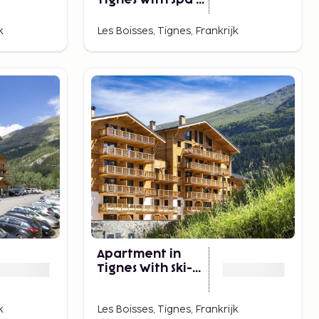
Tignes With Spa &
Pool
k
Les Boisses, Tignes, Frankrijk
Apartment in
Tignes With Ski-
in/ski-out Access
k
Les Boisses, Tignes, Frankrijk