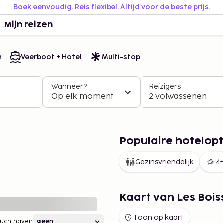
Boek eenvoudig. Reis flexibel. Altijd voor de beste prijs.
Mijn reizen
n
Veerboot + Hotel
Multi-stop
Wanneer?
Reizigers
Op elk moment
2 volwassenen
Populaire hotelopti
Gezinsvriendelijk
4+
Kaart van Les Bois
Toon op kaart
Luchthaven