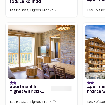
Apartme
Spas Le Kalinda
Pool in 
Les Boisses, Tignes, Frankrijk
Les Boisses
Apartment in
Apartme
Tignes With Ski-
France W
in/ski-out Access
Valley V
Spa
Les Boisses, Tignes, Frankrijk
Les Boisses