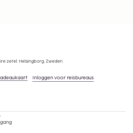
ire zetel: Helsingborg, Zweden
adeaukaart
Inloggen voor reisbureaus
s
oegang