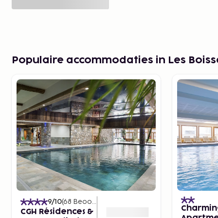
Populaire accommodaties in Les Boiss
9
/10
(
68
Beoordelingen
)
Charmin
CGH Résidences &