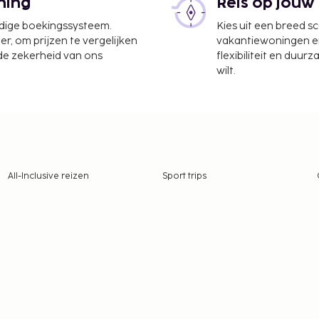
ning
Reis op jouw
udige boekingssysteem.
Kies uit een breed s
er, om prijzen te vergelijken
vakantiewoningen en 
 de zekerheid van ons
flexibiliteit en duur
wilt.
All-Inclusive reizen
Sport trips