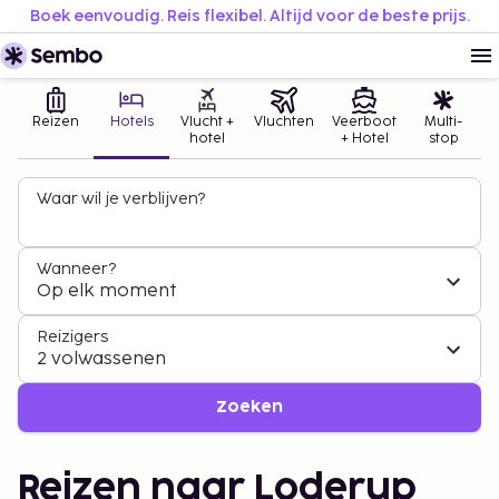
Boek eenvoudig. Reis flexibel. Altijd voor de beste prijs.
Reizen
Hotels
Vlucht +
Vluchten
Veerboot
Multi-
hotel
+ Hotel
stop
Waar wil je verblijven?
Wanneer?
Op elk moment
Reizigers
2 volwassenen
Zoeken
Reizen naar Loderup