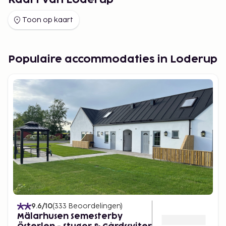
Kaart van Loderup
Toon op kaart
Populaire accommodaties in Loderup
9.6
/10
(
333
Beoordelingen
)
Mälarhusen Semesterby