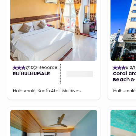
7
/10
(
2
Beoordelingen
)
6.2
/
RIJ HULHUMALE
Coral Gr
Beach & 
Hulhuma
Hulhumalé, Kaafu Atoll, Maldives
Hulhumalé,