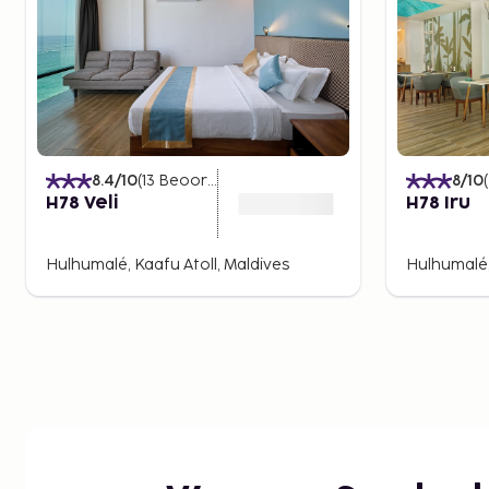
8.4
/10
(
13
Beoordelingen
)
8
/10
(
H78 Veli
H78 Iru
Hulhumalé, Kaafu Atoll, Maldives
Hulhumalé,