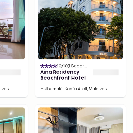
)
10
/10
(
1
Beoordelingen
)
Aina Residency
Beachfront Hotel
dives
Hulhumalé, Kaafu Atoll, Maldives