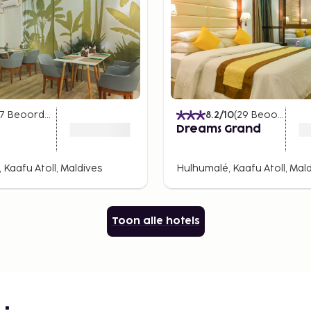
7
Beoordelingen
)
8.2
/10
(
29
Beoordelingen
Dreams Grand
 Kaafu Atoll, Maldives
Hulhumalé, Kaafu Atoll, Mal
Toon alle hotels