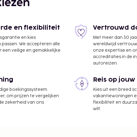
iezen
e en flexibiliteit
Vertrouwd do
jsgarantie en kies
Met meer dan 30 jaa
n passen. We accepteren alle
wereldwijd vertrou
 een veilige en gemakkelijke
onze expertise en 
accreditaties in de i
autoreizen.
ning
Reis op jouw
udige boekingssysteem.
Kies uit een breed s
er, om prijzen te vergelijken
vakantiewoningen en 
 de zekerheid van ons
flexibiliteit en duur
wilt.