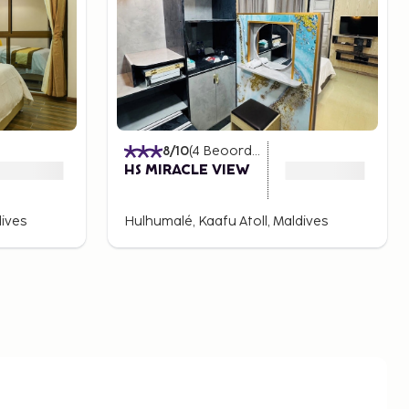
)
8
/10
(
4
Beoordelingen
)
HS MIRACLE VIEW
dives
Hulhumalé, Kaafu Atoll, Maldives