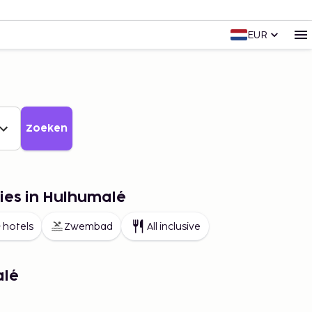
EUR
Zoeken
ies in Hulhumalé
 hotels
Zwembad
All inclusive
alé