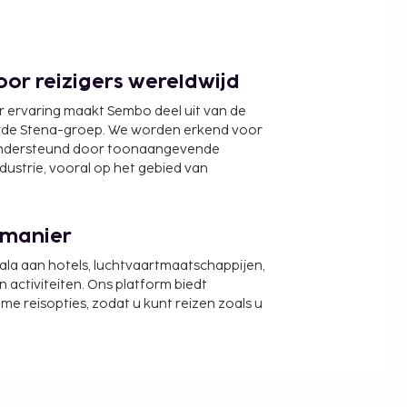
or reizigers wereldwijd
r ervaring maakt Sembo deel uit van de
wde Stena-groep. We worden erkend voor
ondersteund door toonaangevende
ndustrie, vooral op het gebied van
 manier
cala aan hotels, luchtvaartmaatschappijen,
activiteiten. Ons platform biedt
zame reisopties, zodat u kunt reizen zoals u