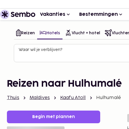
Vakanties
Bestemmingen
Reizen
Hotels
Vlucht + hotel
Vluchte
Waar wil je verblijven?
Reizen naar Hulhumalé
Thuis
Maldives
Kaafu Atoll
Hulhumalé
Begin met plannen