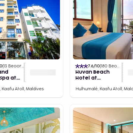
10
(
13
Beoordelingen
)
7.6
/10
(
180
Beoordelingen
and
Huvan Beach
Spa at
Hotel at
le
Hulhumale'
 Kaafu Atoll, Maldives
Hulhumalé, Kaafu Atoll, Mal