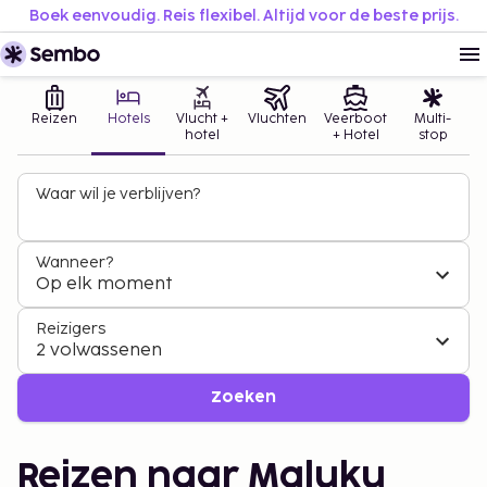
Boek eenvoudig. Reis flexibel. Altijd voor de beste prijs.
Reizen
Hotels
Vlucht +
Vluchten
Veerboot
Multi-
hotel
+ Hotel
stop
Waar wil je verblijven?
Wanneer?
Op elk moment
Reizigers
2 volwassenen
Zoeken
Reizen naar Maluku