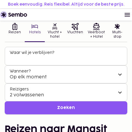
Boek eenvoudig. Reis flexibel. Altijd voor de beste prijs.
Reizen
Hotels
Vlucht +
Vluchten
Veerboot
Multi-
hotel
+ Hotel
stop
Waar wil je verblijven?
Wanneer?
Op elk moment
Reizigers
2 volwassenen
Zoeken
Reizen naar Mangsit