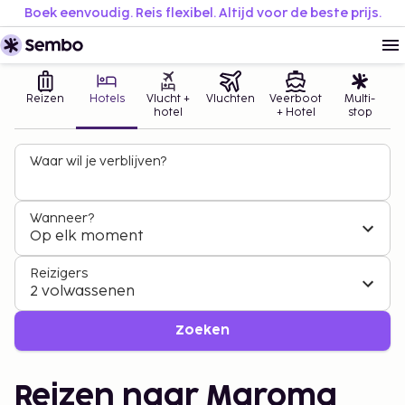
Boek eenvoudig. Reis flexibel. Altijd voor de beste prijs.
Reizen
Hotels
Vlucht +
Vluchten
Veerboot
Multi-
hotel
+ Hotel
stop
Waar wil je verblijven?
Wanneer?
Op elk moment
Reizigers
2 volwassenen
Zoeken
Reizen naar Maroma